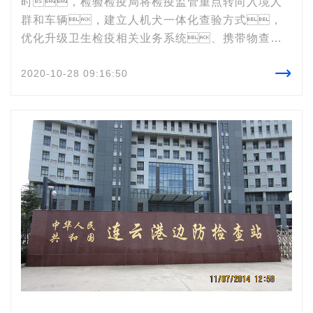
时，检验检疫局将检疫监管重点转向入境人
群和车辆，建立人机犬一体化查验方式，
优化升级卫生检疫相关业务系统、携带物查验
系统，提升工作效率，为此珠海跨境口

2020-10-28 09:16:50
岸特向香蕉在线播放采购SMA-10080安检
机。