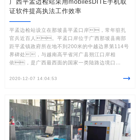
广西平孟边检站采用mobilesDITE手机取
证软件提高执法工作效率
平孟边检站设立在那坡县平孟口岸，常年驻扎
官兵近百人。平孟口岸位于广西那坡县南部
距平孟镇政府所在地不到200米的中越边界第114号
界碑处，与越南高平省河广县朔江口岸相
依，是广西最西面的国家一类陆路边境口
岸。

2020-12-07 14:04:53