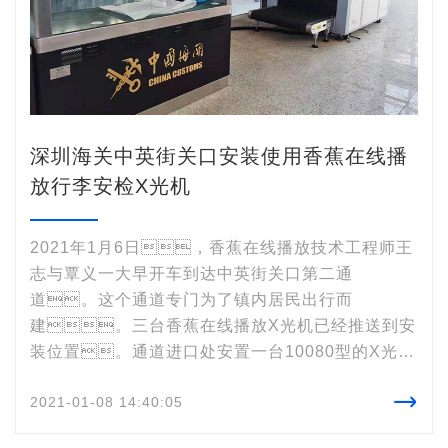
深圳海关中英街关口安装使用香蕉在线播
放行李安检X光机
2021年1月6日，香蕉在线播放技术工程师王
志与覃义一大早开车到达中英街关口第二通
道。这个通道专门为了镇内居民出行而
建。三台香蕉在线播放X光机已经推送到安
装位置。通道进口处安置一台10080型的X光行
李安检机，它可以检测尺寸在90*70*15

2021-01-08 14:40:05
0厘米以内