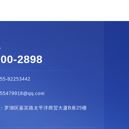
线
600-2898
755-82253442
355479918@qq.com
：罗湖区嘉宾路太平洋商贸大厦B座25楼