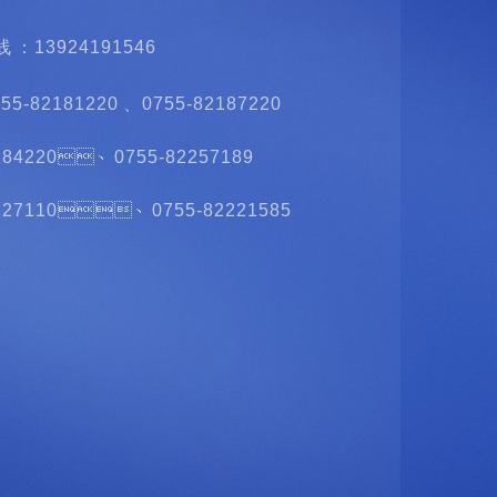
：13924191546
755-82181220、0755-82187220
184220、0755-82257189
2227110、0755-82221585