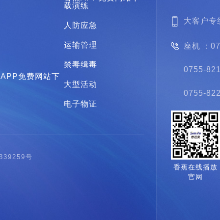
载演练
法
大客户专线
人防应急
检
运输管理
座机：0
急
禁毒缉毒
0755-82
APP免费网站下
大型活动
0755-8
业
电子物证
339259号
香蕉在线播放
官网