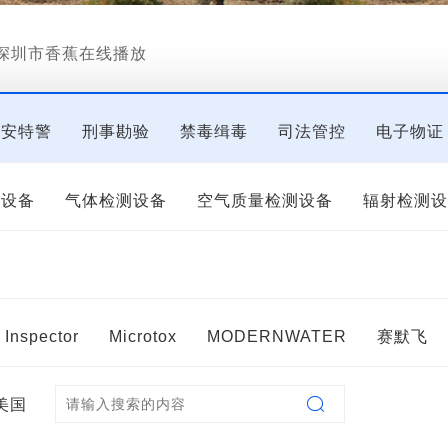
深圳市香蕉在线播放
公安特警
刑事勘验
禁毒缉毒
司法管控
电子物证
备
国保技侦
大型活动
公益诉讼
测设备
气体检测设备
空气质量检测设备
辐射检测
观察取证设备
Inspector
Microtox
MODERNWATER
赛默飞

美国