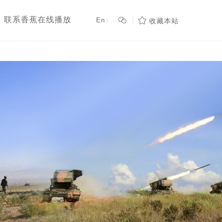
,日本黄色香蕉视频网站

联系香蕉在线播放
En

收藏本站
