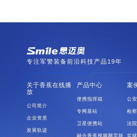
专注军警装备前沿科技产品19年
关于香蕉在线播
产品中心
案
放
便携指挥箱
公
公司简介
专网基站
检
企业资质
卫星便携站
法
发展轨迹
融合香蕉视频网页版
监