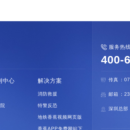

服务热
400-
传真：0
例中心
解决方案
安
消防救援
邮箱：2
察院
特警反恐
深圳总部
院
地铁香蕉视频网页版
狱
香蕉APP免费网站下