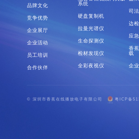
系统
品牌文化
司
硬盘复制机
竞争优势
边
拉曼光谱仪
企业展厅
应
生命探测仪
企业活动
香蕉
检材发现仪
载
员工培训
全彩夜视仪
企
合作伙伴
© 深圳市香蕉在线播放电子有限公司
粤ICP备51