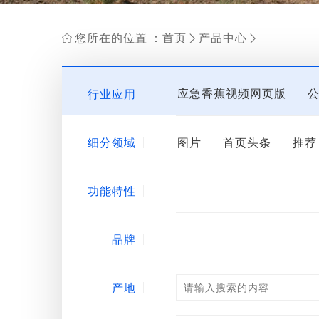
您所在的位置：
首页
产品中心


应急香蕉视频网页版
行业应用
香蕉APP免费网站下载装
细分领域
图片
首页头条
推荐
核心配置
邮箱配置
功能特性
中国
单兵图传
非线
安检门
电子数据分析
品牌
指挥调度平台
导诉机
骨传导耳机
多波段光
产地
测谎仪
手持式
手机