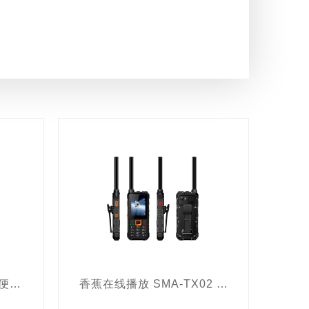
车底检查设备
文检仪
手机管控设备
干扰仪
频率干扰仪
枪瞄
听设备
反偷拍设备
执法记录仪
检测设备
气体检测设备
壤检测设备
图像证据取证产品
急香蕉视频网页版设备
手持式金属探测器
生命探测仪
单兵图传
子物证取证产品
台式
香蕉在线播放 DDS-M5 便携式无线频率干扰仪
香蕉在线播放 SMA-TX02 天通双模智能终端
人脸识别设备