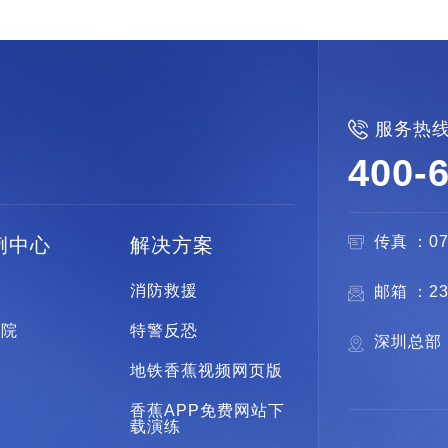

服务热
400-
传真：0
例中心
解决方案
安
消防救援
邮箱：
察院
特警反恐
深圳总部
院
地铁香蕉视频网页版
狱
香蕉APP免费网站下
载演练