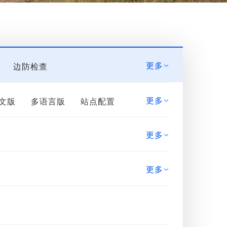
更多
边防检查

更多
文版
多语言版
站点配置

本
布尔(真假)
香蕉在线播放
更多

一体化安检系统（含人脸识别功能）
达生命探测仪
频率干扰仪
更多

光纤枪瞄
雷达生命探测仪
测仪
手印熏显柜
手持式X光机
除机
硬盘复制机