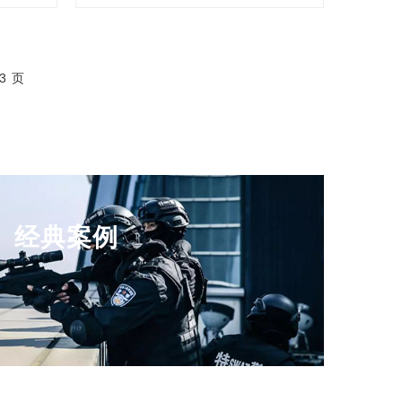
dongmun
BioRadar
E
HALO
博莱德
R
MK
SI
XRY
SV
3 页
SEL
Protect
PRO
an Labs.
JJN Digital
PRO
ADF
Recover
domView
Media Clone
经典案例