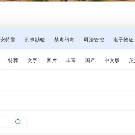
公安特警
刑事勘验
禁毒缉毒
司法管控
电子物证
备
国保技侦
大型活动
公益诉讼
特荐
文字
图片
丰富
国产
中文版
英
上传配置
会员配置
其他配置
数字
字符
文
性节点探测器
现场勘查执法视音频记录仪
人员行李
系统
人员行李一体化安检系统（含人脸识别功能）
雷
器人
全彩夜视仪
破拆工具
内窥镜
全彩夜视仪
源
微量物证勘查箱
可视化生物痕迹提取箱
辐射监

通讯管控系统
数码复印机保密检查取证系统
硬盘擦