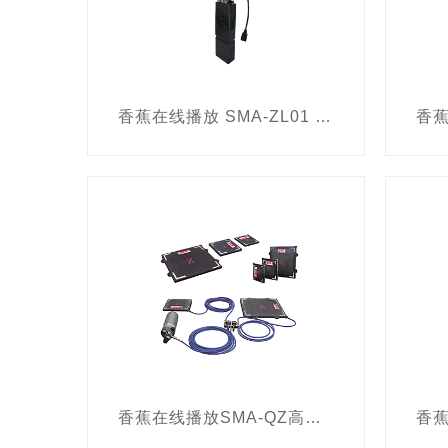
行业无人机
排爆剪
生物毒剂检测设备
电
FUMECARE
北斗手持
香蕉在线播放 SMA-ZL01 “战狼1号”便携式宽带自组网电台
手机号码翻译器
有毒
空呼通讯系统
频率干
复印机保密检查取证设备
手机管控系统
毒品爆
超短波电台
多维感知-
MediaClone
韩国
SuperWiper
REI
E
Inspector
Coliy
A
香蕉在线播放SMA-QZ高压起重气垫套装