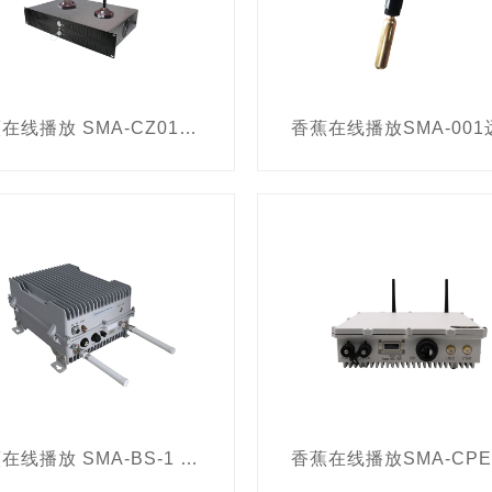
车底安全检查设备
全彩夜视仪
汽车车架号检测仪
话线路分析仪
热成像设备
排爆机器人
瑞士
Lase
终端
痕量爆炸物检测分析仪
车辆人员微震生命探测
香蕉在线播放 SMA-CZ01“战狼1号”车载式宽带自组网电台
有害气体检测设备
音频放大器
手机号码翻译设备
扰仪
辐射检测设备
手机探测仪
手机电子围栏
排
WiFi 围栏
排爆服
ToddResearch
以色列
S
炸物检测仪
Tableau
Rapiscan
捷克
350对讲机
 数据融合系统
Xcat
加拿大
卫星电话
移动微热
SIRCHIE
澳大利亚
NUCSAFE
比利时
中国台
XPLONIX
3DX-RAY
VIKEN
ACUSTEK
RES
CO
Limestone
Mantis
尼古拉
徕卡
SM
香蕉在线播放 SMA-BS-1 系列应急香蕉视频网页版LTE专网基站