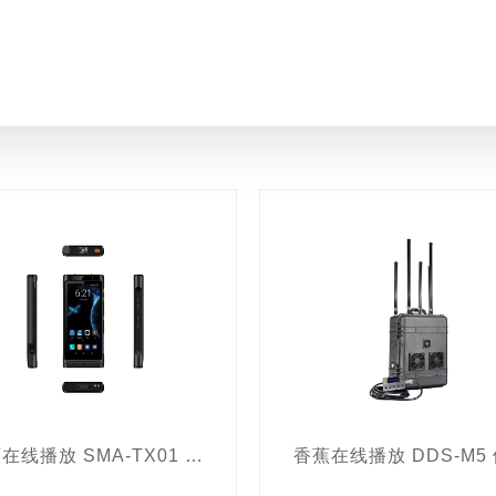
手机取证软件
电子物证检验工作站
人脸抓拍设备
机MAC/IMSI、人像、车牌信息一体
全彩夜视仪
、爆炸物探测器
手机通讯管控系统
夜视仪
频率
电源箱
指挥调度平台
非线性节点探测器
手机防窃
密设备
嫌疑车辆定位系统
无线信号探测器
安检门
夜视仪
人脸认识抓拍设备
无人机反制系统
水质
射检测设备
食品安全检测设备
微生物检测设备
土
涉毒人员审讯辅助设备
人体藏毒扫描成像系统
应
MEDER
智能安全帽
电子听音器
便携式X光机
侦查机器人
穿墙雷达
红外夜视枪瞄
音视频热成像
曼光谱仪
有害气体分析仪
文检仪
侦查机器人
电
香蕉在线播放 SMA-TX01 天通双模智能终端
只读接口
电子数据检验分析软件
手机取证设备