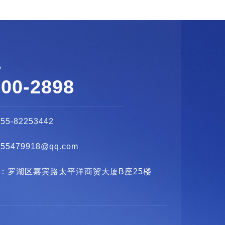
线
600-2898
755-82253442
2355479918@qq.com
：罗湖区嘉宾路太平洋商贸大厦B座25楼