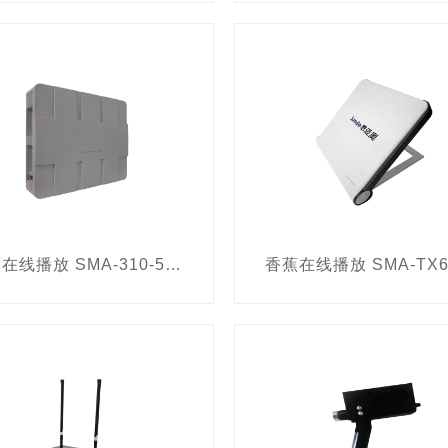
查设备
毒品检测设备
红外热成像仪
手机定位设备
取证设备
通道式X光机
布控球
人脸识别应急布控箱
排爆机器人
通道式行李安检X光机
便携式X光机
设备
痕量爆炸物检测分析仪
布控球
测谎仪
在线
系统
人体内藏毒检查设备
车内藏匿人员检查设备
谱分析仪
卫星便携站
北斗用户指挥机
移动电源
场三维全景重建系统
美国
执法记录仪
排爆罐
液
香蕉在线播放 SMA-310-5G 型全功能手机信号屏蔽器
呼通讯系统
刑侦比对显微镜
电子数据密码破解软件
快检设备
电话线路分析仪
多卡聚合路由器
指挥平板
品成分分析设备
现场超宽光谱搜索取证系统
机架式服
排爆服
手机检测仪
指掌纹转印采集系统
全景移动
停设备
军事毒剂检测设备
音频放大器
智能网关