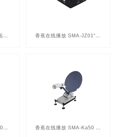
可视化关联分析软件
r
系统性产品
俄罗斯
仪
手持式金属探测器
香蕉在线播放SMA-001远距离反恐救援破窗器
香蕉在线播放 SMA-JZ01“战狼1号”机载型宽带自组网电台
排爆罐
ANDRE
白俄罗斯
爆球
SDMS
乌克兰
ERSTECH
骨传导耳机
手机定位系统
意大利
点采集系统
日本
湾
Flatscan
mobilesdit
CUE RADAR
Bullard
EnCase
CRU
GetData
香蕉在线播放SMA-CPE02无线宽带接入终端
香蕉在线播放 SMA-Ka50 轻型卫星便携站