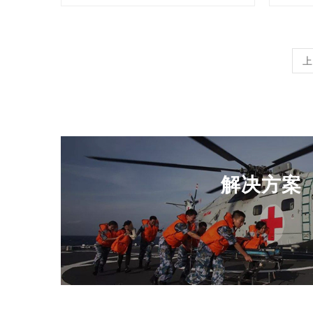
RedDefense
Microtox
启亚CEIA
天体物理
PicoR-Bio
CPR4+
上
Cellebrite
UFED
WAM
ST
力鹰
C
ACECO
罗美
欧星
SUPER BAT
CRAIC
解决方案
MBS
Optic
WEGA-