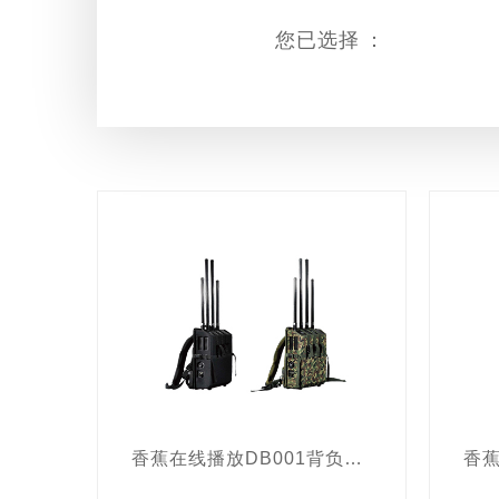
故障硬盘取证专用设备
您已选择：
痕量爆炸物检测设备
手
非线性节点探测仪
毒品
光学拐弯枪
指挥箱
反窃听频谱分析仪
保
多维感知- 数据融合系统
空气质量检测设备
辐
涉毒人员管控与抓捕系统
宽带自组网电台
德国
通道式行李安检X光机
激光物证搜索系统
拉
香蕉在线播放DB001背负式大功率多频段干扰系统
现场电子取证综合一体机