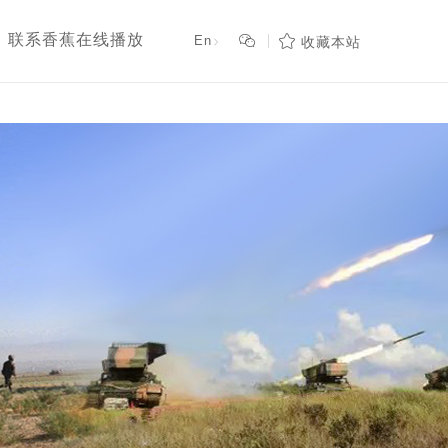
,日本黄色香蕉视频网站

联系香蕉在线播放
En

收藏本站
