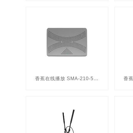
车身/车胎/车内便携式检
应急救援照明灯
视频
LUMATEC
布控球
应急指挥箱
足迹搜索
光学拐弯枪
密码破解
手机号码翻译设备
频
人脸识别布控系统
现
香蕉在线播放 SMA-210-5G 全功能手机信号屏蔽器
手印熏显设备
智能空
毒品、爆炸物、危化品
手持式金属探测器
毒
小哨兵
单兵摄像头
仿真取证软件
车辆迫