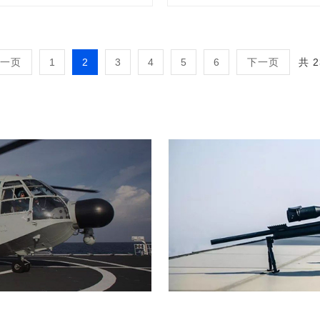
MODERNWATER
赛默飞
格雷沃夫
盖瑞特
SAFEFUME
NDC
CARON
DFC
MYSTAIR
Rescue
迪威
SU
WAND
RSR
STT
G-
一页
1
2
3
4
5
6
下一页
共 2
VFC
FEX
Elcomsoft
DRUID
SAFE
VIP
apture
大疆
GrayWolf
IBM
eskan
Digisc
Optim
FISHER
Wand
确保安
ORION
克雷克
HALO
EasyRecovery
Passware
Free
i
VIBROSOUND
SURITEL