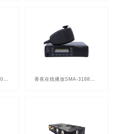
频率检测器
专网基站
暴恐音视频采集终端
英国
便携式X光机
水下搜救机器人
取证软件
电子数据恢复软件
爆炸物毒品双模检测设备
音频取证设备
车底安检设备
体检测仪
热成像仪
香蕉在线播放 SMA-TX60C 天通宽带便携终端
香蕉在线播放SMA-3188双模车载台
车辆VIN码检查设备
人脸识别侦查系统
务器
人员信息采集设备
瑞典
照明系统
电子脚扣
观察取证设备
液体检测仪